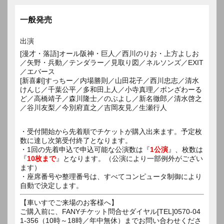
一般発売
出演
[漫才・落語]オール阪神・巨人／西川のりお・上方よしお
／矢野・兵動／テンダラー／見取り図／ネルソンズ／EXIT
／エバース
[新喜劇]すっちー／内場勝則／山田花子／西川忠志／清水
けんじ／千葉公平／多和田上人／小寺真理／ボンざわーる
ど／高橋靖子／森川隆士／のぶよし／新名徹郎／清水啓之
／谷川友梨／今別府直之／吉岡友見／生瀬行人
・受付開始から先着順でチケットが購入出来ます。予定枚
数に達し次第受付終了となります。
・1回の先着申込で申込可能な公演数は『
1公演
』、枚数は
『
10枚まで
』となります。（公演により一部例外がござい
ます）
・座席番号や整理番号は、すべてコンピュータ制御により
自動で決定します。
【車いすでご来場のお客様へ】
ご購入前に、FANYチケット問合せダイヤル[TEL]0570-04
1-356（10時～18時／年中無休）までお問い合わせくださ