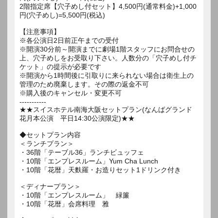
2階指定席【穴子めし付セット】4,500円(通常料金)+1,000
円(穴子めし)=5,500円(税込)
【注意事項】
※各公演日2日前正午までの受付
※開演30分前～開演までに劇場1階スタッフにお問合せの
上、穴子めしをお受取り下さい。人数分の「穴子めし付チ
ケット」の提示が必要です
※開演から1時間後に引取りに来られない場合は衛生上の
管理のため廃棄します。その際の返金不可
※購入後のキャンセル・変更不可
-----------
★★スイスホテル南海大阪セットプラン(なんばグランド
花月本公演 平日14:30公演限定)★★
◆セットプラン内容
＜ランチプラン＞
・36階「テーブル36」ランチビュッフェ
・10階「エンプレスルーム」Yum Cha Lunch
・10階「花暦」天麩羅・お造りセット1ドリンク付き
＜ディナープラン＞
・10階「エンプレスルーム」 緑簾
・10階「花暦」会席料理 雅