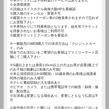
※本チケットには子供料金のサービスはありません
※全席禁煙席
※詳細はスイスホテル南海大阪HPを要確認
※購入後のキャンセル・変更不可
※鑑賞チケット+クーポン券の2枚発券されますので忘れず
にお受取下さい
※半券預かりにて特典有効となります。紛失等でチケット
を持参されないお客様はご利用不可
※鑑賞チケットとクーポン券を要提示
※一般販売のWEB購入での決済方法は「クレジットカー
ド」のみ
現金でのお支払いをご希望のお客様はファミリーマート店
舗にてご購入下さい
※5歳以上または身長110cm以上の方はお席が必要(膝上で
のお子様の観劇は1名様のみ可能)
※本公演④回目(19:00開演)：16歳未満のお客様は保護者
同伴の場合のみ入場可
※テレビ番組収録が入る場合あり
※ビデオ・カメラ、または携帯電話等での録音・録画・撮
影・配信禁止
※出演者は変更になる場合あり。変更にともなう払戻は不
可
※前売券が完売した際には、当日券がない場合がございま