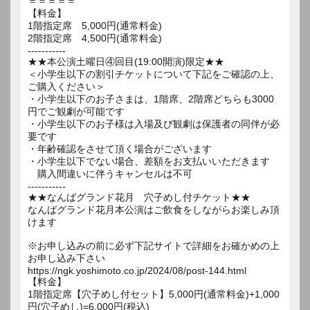
＝＝＝＝＝
【料金】
1階指定席 5,000円(通常料金)
2階指定席 4,500円(通常料金)
-----------
★★本公演土曜日④回目(19:00開演)限定★★
＜小学生以下の割引チケットについて下記をご確認の上、
ご購入ください＞
・小学生以下のお子さまは、1階席、2階席どちらも3000
円でご観劇が可能です
・小学生以下のお子様は入場及び観劇は保護者の同伴が必
要です
・年齢確認をさせて頂く場合がございます
・小学生以下でない場合、差額をお支払いいただきます
購入間違いに伴うキャンセルは不可
-----------
★★なんばグランド花月 穴子めし付チケット★★
なんばグランド花月本公演はご飲食をしながらお楽しみ頂
けます
※お申し込みの前に必ず下記サイトで詳細をお確かめの上
お申し込み下さい
https://ngk.yoshimoto.co.jp/2024/08/post-144.html
【料金】
1階指定席【穴子めし付セット】5,000円(通常料金)+1,000
円(穴子めし)=6,000円(税込)