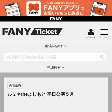
マイページ
メニュー
劇場
から探す
詳細検索
先着販売
ルミネtheよしもと 平日公演５月