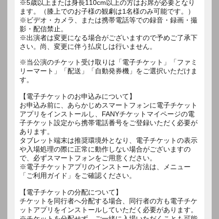
※5歳以上または身長110cm以上の方はお席が必要となり
ます。（膝上でのお子様の観劇は1名様のみ可能です。）
※ビデオ・カメラ、または携帯電話等での録音・録画・撮
影・配信禁止。
※出演者は変更になる場合がございますので予めご了承下
さい。尚、変更に伴う払戻しは行いません。
※当公演のチケット受け取りは「電子チケット」「ファミ
リーマート」「配送」「自動発券機」をご選択いただけま
す。
【電子チケットのお申込みについて】
お申込み前に、あらかじめスマートフォンに電子チケット
アプリをインストールし、FANYチケットマイページの電
子チケット設定から携帯電話番号をご登録いただく必要が
あります。
タブレット端末は推奨環境外となり、電子チケットの表示
や入場処理の際に正常に動作しない場合がございますの
で、必ずスマートフォンをご用意ください。
※電子チケットアプリのインストール方法は、メニュー
「ご利用ガイド」をご確認ください。
【電子チケットの分配について】
チケットを同行者へ分配する場合、同行者の方も電子チケ
ットアプリをインストールしていただく必要があります。
※チケットを分配せず、ご一緒に入場いただくことも可能