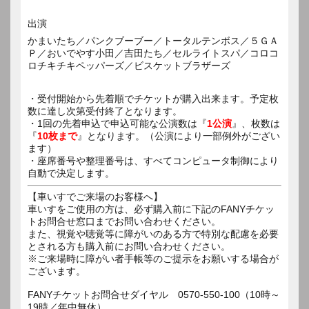
出演
かまいたち／パンクブーブー／トータルテンボス／５ＧＡ
Ｐ／おいでやす小田／吉田たち／セルライトスパ／コロコ
ロチキチキペッパーズ／ビスケットブラザーズ
・受付開始から先着順でチケットが購入出来ます。予定枚
数に達し次第受付終了となります。
・1回の先着申込で申込可能な公演数は『
1公演
』、枚数は
『
10枚まで
』となります。（公演により一部例外がござい
ます）
・座席番号や整理番号は、すべてコンピュータ制御により
自動で決定します。
【車いすでご来場のお客様へ】
車いすをご使用の方は、必ず購入前に下記のFANYチケッ
トお問合せ窓口までお問い合わせください。
また、視覚や聴覚等に障がいのある方で特別な配慮を必要
とされる方も購入前にお問い合わせください。
※ご来場時に障がい者手帳等のご提示をお願いする場合が
ございます。
FANYチケットお問合せダイヤル 0570-550-100（10時～
19時／年中無休）