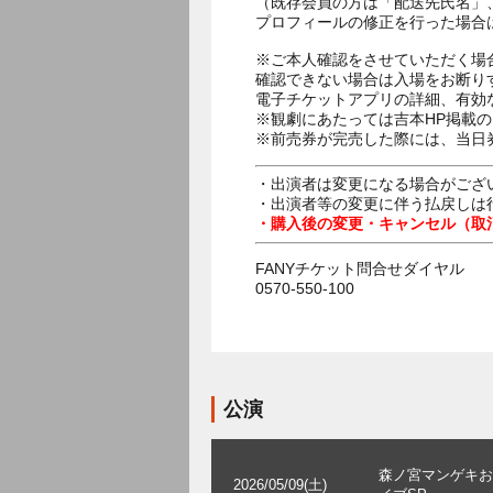
（既存会員の方は「配送先氏名」
プロフィールの修正を行った場合
※ご本人確認をさせていただく場
確認できない場合は入場をお断り
電子チケットアプリの詳細、有効
※観劇にあたっては吉本HP掲載の
※前売券が完売した際には、当日
・出演者は変更になる場合がござ
・出演者等の変更に伴う払戻しは
・購入後の変更・キャンセル（取
FANYチケット問合せダイヤル
0570-550-100
公演
森ノ宮マンゲキお
2026/05/09(土)