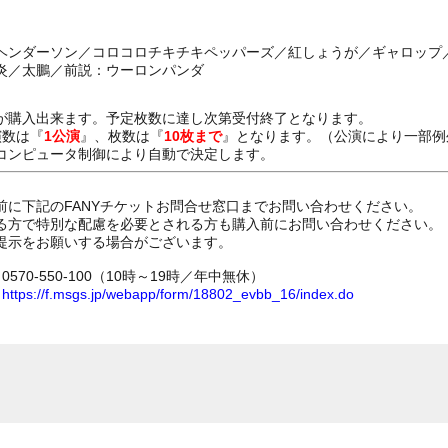
ヘンダーソン／コロコロチキチキペッパーズ／紅しょうが／ギャロップ
炎／太鵬／前説：ウーロンパンダ
が購入出来ます。予定枚数に達し次第受付終了となります。
演数は『
1公演
』、枚数は『
10枚まで
』となります。（公演により一部例
コンピュータ制御により自動で決定します。
前に下記のFANYチケットお問合せ窓口までお問い合わせください。
る方で特別な配慮を必要とされる方も購入前にお問い合わせください。
提示をお願いする場合がございます。
70-550-100（10時～19時／年中無休）
ム
https://f.msgs.jp/webapp/form/18802_evbb_16/index.do