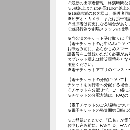
※最新の出演者情報・終演時間な
※5歳以上または身長110cm以
※16歳未満のお客様は、保護者同
※ビデオ・カメラ、または携帯電
※出演者は変更になる場合があり
※迷惑行為や劇場スタッフの指示
※当公演のチケット受け取りは「
【電子チケットのお申込みについ
お申込み前に、あらかじめスマー
話番号をご登録いただく必要があ
タブレット端末は推奨環境外とな
用意ください。
※電子チケットアプリのインスト
【電子チケットの分配について】
チケットを同行者へ分配する場合
※チケットを分配せず、ご一緒に
※チケットの分配方法は、FAQ
【電子チケットのご入場時につい
※電子チケットの発券開始日時は公
※ご登録いただいた「氏名」が電
お申し込み前に、FANY ID、