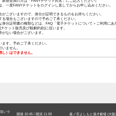
、新規会員の方は「FANYチケット氏名」にご記入ください）
は、一度FANYチケットをログインし直してからお申し込みください
合がございますので、身分が証明できるものをお持ちください。
する場合もございますので予めご了承ください。
な身分証明書の種類などは、FAQ「電子チケットについて＞ご利用にあ
[チケット販売及び観劇約款]に従います。
券がない場合がございます。
います。予めご了承ください。
行いません。
消し）はできません。
笑いラ
開場 10:45 / 開演 11:00
森ノ宮よしもと漫才劇場 (大阪