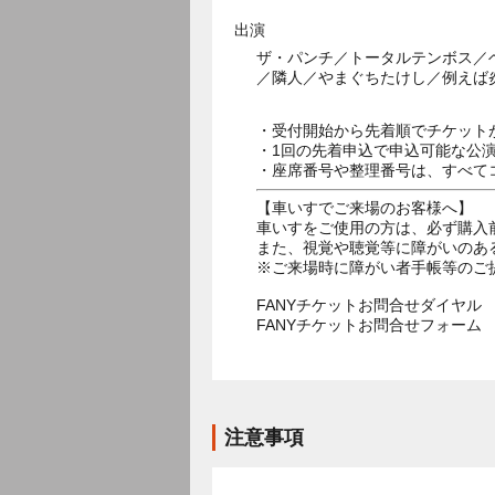
出演
ザ・パンチ／トータルテンボス／
／隣人／やまぐちたけし／例えば
・受付開始から先着順でチケット
・1回の先着申込で申込可能な公
・座席番号や整理番号は、すべて
【車いすでご来場のお客様へ】
車いすをご使用の方は、必ず購入
また、視覚や聴覚等に障がいのあ
※ご来場時に障がい者手帳等のご
FANYチケットお問合せダイヤル 05
FANYチケットお問合せフォー
注意事項