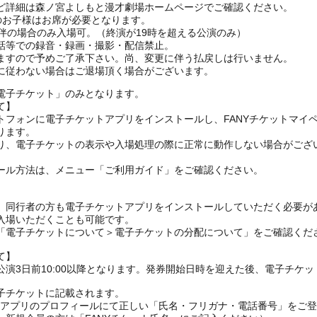
ど詳細は森ノ宮よしもと漫才劇場ホームページでご確認ください。
上のお子様はお席が必要となります。
伴の場合のみ入場可。（終演が19時を超える公演のみ）
話等での録音・録画・撮影・配信禁止。
ますので予めご了承下さい。尚、変更に伴う払戻しは行いません。
に従わない場合はご退場頂く場合がございます。
電子チケット」のみとなります。
て】
トフォンに電子チケットアプリをインストールし、FANYチケットマイ
ります。
り、電子チケットの表示や入場処理の際に正常に動作しない場合がござ
ール方法は、メニュー「ご利用ガイド」をご確認ください。
、同行者の方も電子チケットアプリをインストールしていただく必要が
入場いただくことも可能です。
の「電子チケットについて＞電子チケットの分配について」をご確認くだ
て】
演3日前10:00以降となります。発券開始日時を迎えた後、電子チケ
子チケットに記載されます。
FANYアプリのプロフィールにて正しい「氏名・フリガナ・電話番号」を