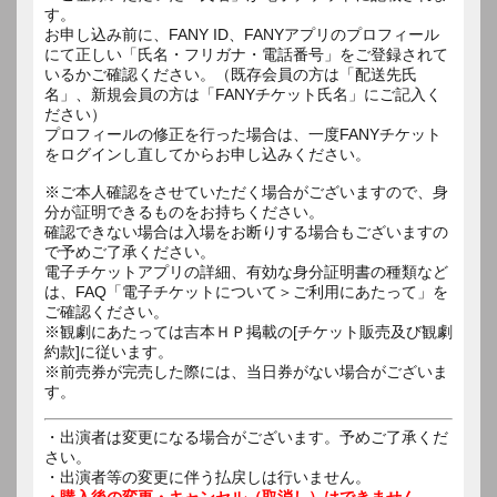
す。
お申し込み前に、FANY ID、FANYアプリのプロフィール
にて正しい「氏名・フリガナ・電話番号」をご登録されて
いるかご確認ください。（既存会員の方は「配送先氏
名」、新規会員の方は「FANYチケット氏名」にご記入く
ださい）
プロフィールの修正を行った場合は、一度FANYチケット
をログインし直してからお申し込みください。
※ご本人確認をさせていただく場合がございますので、身
分が証明できるものをお持ちください。
確認できない場合は入場をお断りする場合もございますの
で予めご了承ください。
電子チケットアプリの詳細、有効な身分証明書の種類など
は、FAQ「電子チケットについて＞ご利用にあたって」を
ご確認ください。
※観劇にあたっては吉本ＨＰ掲載の[チケット販売及び観劇
約款]に従います。
※前売券が完売した際には、当日券がない場合がございま
す。
・出演者は変更になる場合がございます。予めご了承くだ
さい。
・出演者等の変更に伴う払戻しは行いません。
・購入後の変更・キャンセル（取消し）はできません。