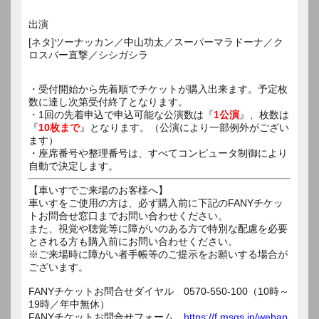
出演
[ネタ]ツーナッカン／中山功太／スーパーマラドーナ／ク
ロスバー直撃／シシガシラ
・受付開始から先着順でチケットが購入出来ます。予定枚
数に達し次第受付終了となります。
・1回の先着申込で申込可能な公演数は『
1公演
』、枚数は
『
10枚まで
』となります。（公演により一部例外がござい
ます）
・座席番号や整理番号は、すべてコンピュータ制御により
自動で決定します。
【車いすでご来場のお客様へ】
車いすをご使用の方は、必ず購入前に下記のFANYチケッ
トお問合せ窓口までお問い合わせください。
また、視覚や聴覚等に障がいのある方で特別な配慮を必要
とされる方も購入前にお問い合わせください。
※ご来場時に障がい者手帳等のご提示をお願いする場合が
ございます。
FANYチケットお問合せダイヤル 0570-550-100（10時～
19時／年中無休）
FANYチケットお問合せフォーム
https://f.msgs.jp/webap