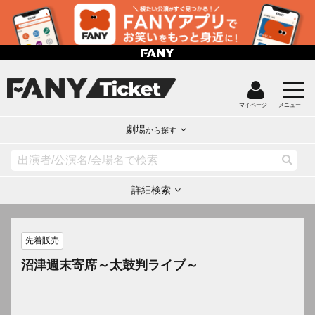
マイページ
メニュー
劇場
から探す
詳細検索
先着販売
沼津週末寄席～太鼓判ライブ～