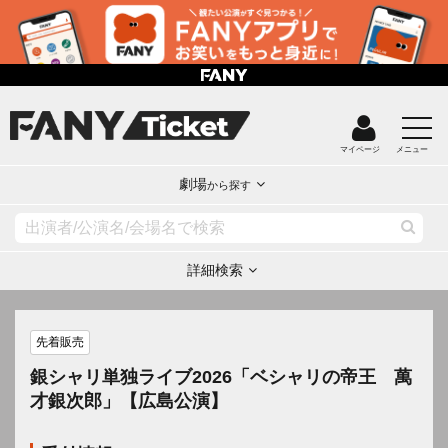
マイページ
メニュー
劇場
から探す
詳細検索
先着販売
銀シャリ単独ライブ2026「ベシャリの帝王 萬
才銀次郎」【広島公演】