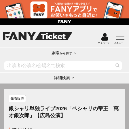
マイページ
メニュー
劇場
から探す
詳細検索
先着販売
銀シャリ単独ライブ2026「ベシャリの帝王 萬
才銀次郎」【広島公演】