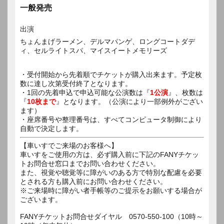
一般発売
出演
ちょんまげラーメン、デルマパンゲ、ロングコートダデ
ィ、セルライトスパ、マイスイートメモリーズ
・受付開始から先着順でチケットが購入出来ます。予定枚
数に達し次第受付終了となります。
・1回の先着申込で申込可能な公演数は『
1公演
』、枚数は
『
10枚まで
』となります。（公演により一部例外がござい
ます）
・座席番号や整理番号は、すべてコンピュータ制御により
自動で決定します。
【車いすでご来場のお客様へ】
車いすをご使用の方は、必ず購入前に下記のFANYチケッ
トお問合せ窓口までお問い合わせください。
また、視覚や聴覚等に障がいのある方で特別な配慮を必要
とされる方も購入前にお問い合わせください。
※ご来場時に障がい者手帳等のご提示をお願いする場合が
ございます。
FANYチケットお問合せダイヤル 0570-550-100（10時～