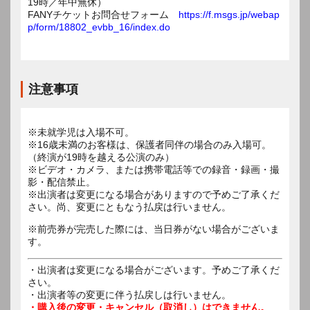
19時／年中無休）
FANYチケットお問合せフォーム
https://f.msgs.jp/webap
p/form/18802_evbb_16/index.do
注意事項
※未就学児は入場不可。
※16歳未満のお客様は、保護者同伴の場合のみ入場可。
（終演が19時を越える公演のみ）
※ビデオ・カメラ、または携帯電話等での録音・録画・撮
影・配信禁止。
※出演者は変更になる場合がありますので予めご了承くだ
さい。尚、変更にともなう払戻は行いません。
※前売券が完売した際には、当日券がない場合がございま
す。
・出演者は変更になる場合がございます。予めご了承くだ
さい。
・出演者等の変更に伴う払戻しは行いません。
・購入後の変更・キャンセル（取消し）はできません。