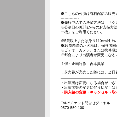
--------------
※こちらの公演は有料配信の販売
--------------
※先行申込での決済方法は、「ク
※公演日の8日前からのお支払方
ー機」をご利用ください。
※5歳以上または身長110cm以
※16歳未満のお客様は、保護者同
※ビデオ・カメラ、または携帯電
※都合により出演者が変更になる
主催・企画制作：吉本興業
※前売券が完売した際には、当日
・出演者は変更になる場合がござ
・出演者等の変更に伴う払戻しは
・購入後の変更・キャンセル（取
FANYチケット問合せダイヤル
0570-550-100