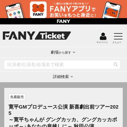
マイページ
メニュー
劇場
から探す
詳細検索
先着販売
寛平GMプロデュース公演 新喜劇出前ツアー202
5
～寛平ちゃんが グングカッカ、グングカッカポ
ッポ～♪あなたの肩越しに～ 秋田公演