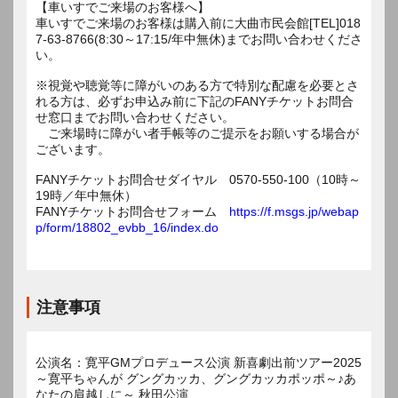
【車いすでご来場のお客様へ】
車いすでご来場のお客様は購入前に大曲市民会館[TEL]018
7-63-8766(8:30～17:15/年中無休)までお問い合わせくださ
い。
※視覚や聴覚等に障がいのある方で特別な配慮を必要とさ
れる方は、必ずお申込み前に下記のFANYチケットお問合
せ窓口までお問い合わせください。
ご来場時に障がい者手帳等のご提示をお願いする場合が
ございます。
FANYチケットお問合せダイヤル 0570-550-100（10時～
19時／年中無休）
FANYチケットお問合せフォーム
https://f.msgs.jp/webap
p/form/18802_evbb_16/index.do
注意事項
公演名：寛平GMプロデュース公演 新喜劇出前ツアー2025
～寛平ちゃんが グングカッカ、グングカッカポッポ～♪あ
なたの肩越しに～ 秋田公演