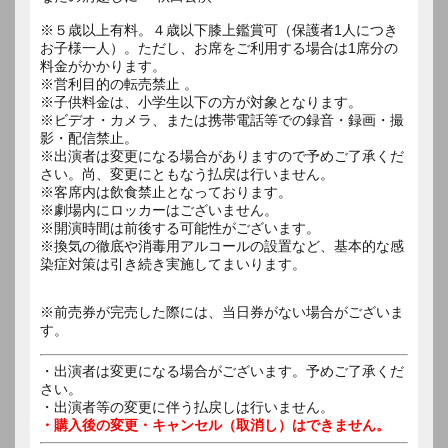
※５歳以上有料。４歳以下膝上鑑賞可（保護者1人につき
お子様一人）。ただし、お席をご利用する場合は1席分の
料金がかかります。
※営利目的の転売禁止 。
※子供料金は、小学生以下の方が対象となります。
※ビデオ・カメラ、または携帯電話等での録音・録画・撮
影・配信禁止。
※出演者は変更になる場合がありますので予めご了承くだ
さい。尚、変更にともなう払戻は行いません。
※客席内は飲食禁止となっております。
※劇場内にロッカーはございません。
※開演時間は前後する可能性がございます。
※換気の徹底や消毒用アルコールの設置など、基本的な感
染症対策は引き続き実施してまいります。
※前売券が完売した際には、当日券がない場合がございま
す。
・出演者は変更になる場合がございます。予めご了承くだ
さい。
・出演者等の変更に伴う払戻しは行いません。
・購入後の変更・キャンセル（取消し）はできません。