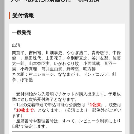
受付情報
一般発売
出演
間寛平、吉田裕、川畑泰史、やなぎ浩二、青野敏行、中條
健一、島田珠代、山田花子、今別府直之、谷川友梨、佐藤
太一郎、山本奈臣実、いがわゆり蚊、小西武蔵、音羽一
憲、小寺真理、筒井亜由貴、野崎塁、咲方響
ネタ組：村上ショージ、ななまがり、ドンデコルテ、蛙
亭、ぼる塾
・受付開始から先着順でチケットが購入出来ます。予定枚
数に達し次第受付終了となります。
・1回の先着申込で申込可能な公演数は『
1公演
』、枚数は
『
10枚まで
』となります。（公演により一部例外がござい
ます）
・座席番号や整理番号は、すべてコンピュータ制御により
自動で決定します。