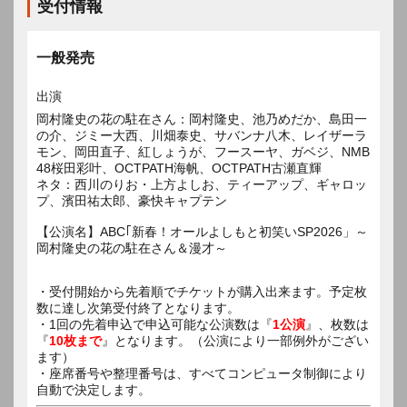
受付情報
一般発売
出演
岡村隆史の花の駐在さん：岡村隆史、池乃めだか、島田一
の介、ジミー大西、川畑泰史、サバンナ八木、レイザーラ
モン、岡田直子、紅しょうが、フースーヤ、ガベジ、NMB
48桜田彩叶、OCTPATH海帆、OCTPATH古瀬直輝
ネタ：西川のりお・上方よしお、ティーアップ、ギャロッ
プ、濱田祐太郎、豪快キャプテン
【公演名】ABC｢新春！オールよしもと初笑いSP2026」～
岡村隆史の花の駐在さん＆漫才～
・受付開始から先着順でチケットが購入出来ます。予定枚
数に達し次第受付終了となります。
・1回の先着申込で申込可能な公演数は『
1公演
』、枚数は
『
10枚まで
』となります。（公演により一部例外がござい
ます）
・座席番号や整理番号は、すべてコンピュータ制御により
自動で決定します。