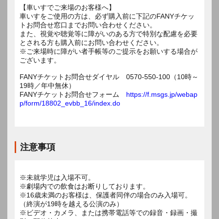
【車いすでご来場のお客様へ】
車いすをご使用の方は、必ず購入前に下記のFANYチケッ
トお問合せ窓口までお問い合わせください。
また、視覚や聴覚等に障がいのある方で特別な配慮を必要
とされる方も購入前にお問い合わせください。
※ご来場時に障がい者手帳等のご提示をお願いする場合が
ございます。
FANYチケットお問合せダイヤル 0570-550-100（10時～
19時／年中無休）
FANYチケットお問合せフォーム
https://f.msgs.jp/webap
p/form/18802_evbb_16/index.do
注意事項
※未就学児は入場不可。
※劇場内での飲食はお断りしております。
※16歳未満のお客様は、保護者同伴の場合のみ入場可。
（終演が19時を越える公演のみ）
※ビデオ・カメラ、または携帯電話等での録音・録画・撮