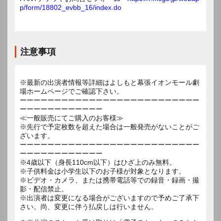
p/form/18802_evbb_16/index.do
注意事項
※最新の出演者情報等詳細はよしもと幕張イオンモール劇
場ホームページでご確認下さい。
ーーーーーーーーーーーーーーーーーーーーーーーーーー
ーーーーーーーーーーーー
≪一般販売にてご購入のお客様≫
※先行で予定枚数を超えた場合は一般発売がないことがご
ざいます。
ーーーーーーーーーーーーーーーーーーーーーーーーーー
ーーーーーーーーーーーー
※4歳以下（身長110cm以下）はひざ上のみ無料。
※子供料金は小学生以下のお子様が対象となります。
※ビデオ・カメラ、または携帯電話等での録音・録画・撮
影・配信禁止。
※出演者は変更になる場合がございますので予めご了承下
さい。尚、変更に伴う払戻しは行いません。