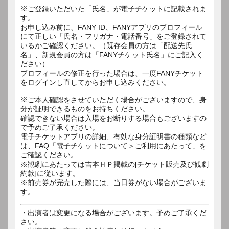
※ご登録いただいた「氏名」が電子チケットに記載されま
す。
お申し込み前に、FANY ID、FANYアプリのプロフィール
にて正しい「氏名・フリガナ・電話番号」をご登録されて
いるかご確認ください。（既存会員の方は「配送先氏
名」、新規会員の方は「FANYチケット氏名」にご記入く
ださい）
プロフィールの修正を行った場合は、一度FANYチケット
をログインし直してからお申し込みください。
※ご本人確認をさせていただく場合がございますので、身
分が証明できるものをお持ちください。
確認できない場合は入場をお断りする場合もございますの
で予めご了承ください。
電子チケットアプリの詳細、有効な身分証明書の種類など
は、FAQ「電子チケットについて＞ご利用にあたって」を
ご確認ください。
※観劇にあたっては吉本ＨＰ掲載の[チケット販売及び観劇
約款]に従います。
※前売券が完売した際には、当日券がない場合がございま
す。
・出演者は変更になる場合がございます。予めご了承くだ
さい。