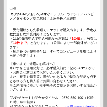
出演
[ネタ]5GAP／おいでやす小田／フルーツポンチ／バンビー
ノ／ダイタク／空気階段／金魚番長／三遊間
・受付開始から先着順でチケットが購入出来ます。予定枚
数に達し次第受付終了となります。
・1回の先着申込で申込可能な公演数は『
1公演
』、枚数は
『
10枚まで
』となります。（公演により一部例外がござい
ます）
・座席番号や整理番号は、すべてコンピュータ制御により
自動で決定します。
【車いすでご来場のお客様へ】
車いすをご使用の方は、必ず購入前に下記のFANYチケッ
トお問合せ窓口までお問い合わせください。
また、視覚や聴覚等に障がいのある方で特別な配慮を必要
とされる方も購入前にお問い合わせください。
※ご来場時に障がい者手帳等のご提示をお願いする場合が
ございます。
FANYチケットお問合せダイヤル 0570-550-100（10時～
19時／年中無休）
FANYチケットお問合せフォーム
https://f.msgs.jp/webap