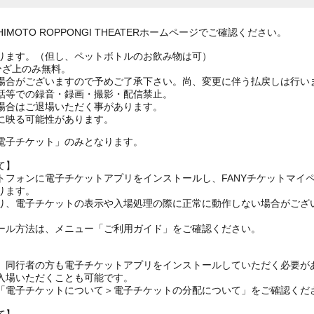
MOTO ROPPONGI THEATERホームページでご確認ください。
ります。（但し、ペットボトルのお飲み物は可）
ひざ上のみ無料。
場合がございますので予めご了承下さい。尚、変更に伴う払戻しは行い
話等での録音・録画・撮影・配信禁止。
場合はご退場いただく事があります。
に映る可能性があります。
電子チケット」のみとなります。
て】
トフォンに電子チケットアプリをインストールし、FANYチケットマイ
ります。
り、電子チケットの表示や入場処理の際に正常に動作しない場合がござ
ール方法は、メニュー「ご利用ガイド」をご確認ください。
、同行者の方も電子チケットアプリをインストールしていただく必要が
入場いただくことも可能です。
の「電子チケットについて＞電子チケットの分配について」をご確認くだ