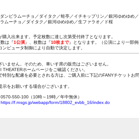
C：ダンビラムーチョ／ダイタク／蛙亭／イチキップリン／銀河ゆめゆめ／
ンビラムーチョ／ダイタク／銀河ゆめゆめ／生ファラオ／ド桜
が購入出来ます。予定枚数に達し次第受付終了となります。
演数は『
1公演
』、枚数は『
10枚まで
』となります。（公演により一部例
コンピュータ制御により自動で決定します。
ざいません。そのため、車いす席の販売はございません。
GI THEATERホームページをご確認ください。
で特別な配慮を必要とされる方は、ご購入前に下記のFANYチケットお
提示をお願いする場合がございます。
70-550-100（10時～19時／年中無休）
ム
https://f.msgs.jp/webapp/form/18802_evbb_16/index.do