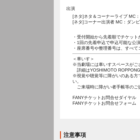
出演
[ネタ]ネタ＆コーナーライブ M
[ネタ]コーナー出演者 MC：ダ
・受付開始から先着順でチケット
・1回の先着申込で申込可能な公
・座席番号や整理番号は、すべて
＜車いす＞
※当劇場には車いすスペースがご
詳細はYOSHIMOTO ROPPON
※視覚や聴覚等に障がいのある方
い。
ご来場時に障がい者手帳等のご
FANYチケットお問合せダイヤル 05
FANYチケットお問合せフォー
注意事項