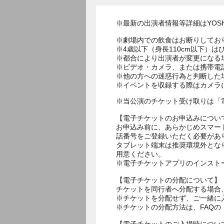
※最新の出演者情報等詳細はYOSHI
※劇場内での飲食はお断りしてお
※4歳以下（身長110cm以下）は
※都合により出演者が変更になる
※ビデオ・カメラ、または携帯電
※他の方への迷惑行為と判断した
※イベントを収録する際はカメラ
※当公演のチケット受け取りは「
【電子チケットのお申込みについ
お申込み前に、あらかじめスマー
話番号をご登録いただく必要があ
タブレット端末は推奨環境外とな
用意ください。
※電子チケットアプリのインスト
【電子チケットの分配について】
チケットを同行者へ分配する場合
※チケットを分配せず、ご一緒に
※チケットの分配方法は、FAQ