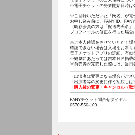
【電子チケットのご入場時につい
※電子チケットの発券開始日時は公
※ご登録いただいた「氏名」が電
お申し込み前に、FANY ID、
（既存会員の方は「配送先氏名」
プロフィールの修正を行った場合
※ご本人確認をさせていただく場
確認できない場合は入場をお断り
電子チケットアプリの詳細、有効
※観劇にあたっては吉本ＨＰ掲載の
※前売券が完売した際には、当日
・出演者は変更になる場合がござ
・出演者等の変更に伴う払戻しは
・購入後の変更・キャンセル（取
FANYチケット問合せダイヤル
0570-550-100