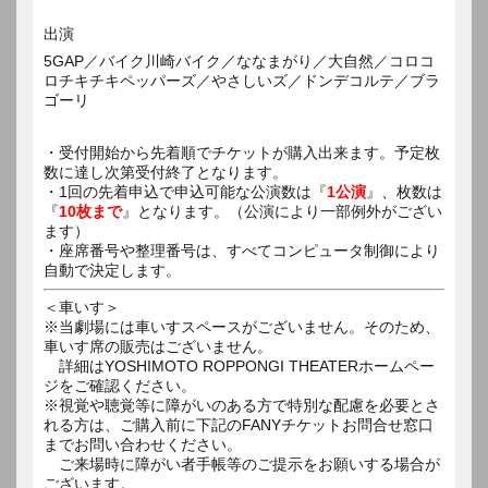
出演
5GAP／バイク川崎バイク／ななまがり／大自然／コロコ
ロチキチキペッパーズ／やさしいズ／ドンデコルテ／ブラ
ゴーリ
・受付開始から先着順でチケットが購入出来ます。予定枚
数に達し次第受付終了となります。
・1回の先着申込で申込可能な公演数は『
1公演
』、枚数は
『
10枚まで
』となります。（公演により一部例外がござい
ます）
・座席番号や整理番号は、すべてコンピュータ制御により
自動で決定します。
＜車いす＞
※当劇場には車いすスペースがございません。そのため、
車いす席の販売はございません。
詳細はYOSHIMOTO ROPPONGI THEATERホームペー
ジをご確認ください。
※視覚や聴覚等に障がいのある方で特別な配慮を必要とさ
れる方は、ご購入前に下記のFANYチケットお問合せ窓口
までお問い合わせください。
ご来場時に障がい者手帳等のご提示をお願いする場合が
ございます。