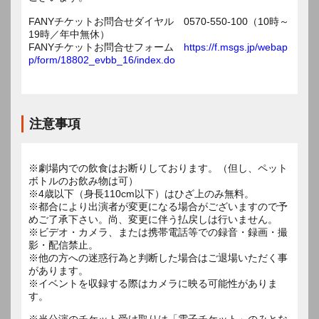
FANYチケットお問合せダイヤル 0570-550-100（10時～
19時／年中無休）
FANYチケットお問合せフォーム
https://f.msgs.jp/webap
p/form/18802_evbb_16/index.do
注意事項
※劇場内での飲食はお断りしております。（但し、ペット
ボトルのお飲み物は可）
※4歳以下（身長110cm以下）はひざ上のみ無料。
※都合により出演者が変更になる場合がございますので予
めご了承下さい。尚、変更に伴う払戻しは行いません。
※ビデオ・カメラ、または携帯電話等での録音・録画・撮
影・配信禁止。
※他の方への迷惑行為と判断した場合はご退場いただく事
があります。
※イベントを収録する際はカメラに映る可能性がありま
す。
※当公演のチケット受け取りは「電子チケット」のみとな