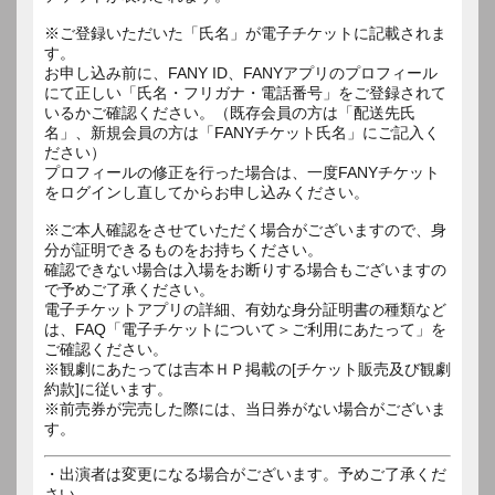
※ご登録いただいた「氏名」が電子チケットに記載されま
す。
お申し込み前に、FANY ID、FANYアプリのプロフィール
にて正しい「氏名・フリガナ・電話番号」をご登録されて
いるかご確認ください。（既存会員の方は「配送先氏
名」、新規会員の方は「FANYチケット氏名」にご記入く
ださい）
プロフィールの修正を行った場合は、一度FANYチケット
をログインし直してからお申し込みください。
※ご本人確認をさせていただく場合がございますので、身
分が証明できるものをお持ちください。
確認できない場合は入場をお断りする場合もございますの
で予めご了承ください。
電子チケットアプリの詳細、有効な身分証明書の種類など
は、FAQ「電子チケットについて＞ご利用にあたって」を
ご確認ください。
※観劇にあたっては吉本ＨＰ掲載の[チケット販売及び観劇
約款]に従います。
※前売券が完売した際には、当日券がない場合がございま
す。
・出演者は変更になる場合がございます。予めご了承くだ
さい。