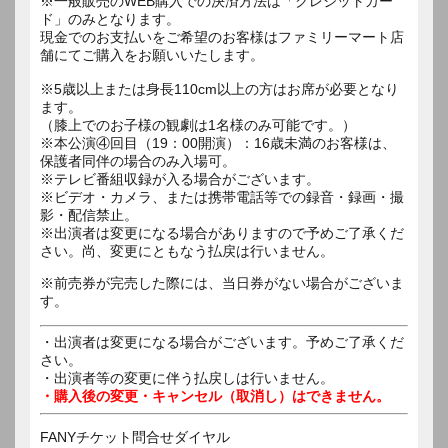
※一般販売のWEB購入での決済方法は「クレジットカー
ド」のみとなります。
現金でのお支払いをご希望のお客様はファミリーマート店
舗にてご購入をお願いいたします。
※5歳以上または身長110cm以上の方はお席が必要となり
ます。
（膝上でのお子様の観劇は1名様のみ可能です。）
※本公演④回目（19：00開演）：16歳未満のお客様は、
保護者同伴の場合のみ入場可。
※テレビ番組収録が入る場合がございます。
※ビデオ・カメラ、または携帯電話等での録音・録画・撮
影・配信禁止。
※出演者は変更になる場合がありますので予めご了承くだ
さい。尚、変更にともなう払戻は行いません。
※前売券が完売した際には、当日券がない場合がございま
す。
・出演者は変更になる場合がございます。予めご了承くだ
さい。
・出演者等の変更に伴う払戻しは行いません。
・購入後の変更・キャンセル（取消し）はできません。
FANYチケット問合せダイヤル