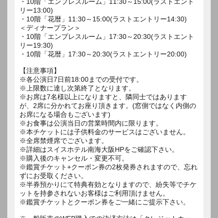
・10階「エンプレスルーム」11:30～15:00(ラストエント
リー13:00)
・10階「花暦」11:30～15:00(ラストエントリー14:30)
＜ディナープラン＞
・10階「エンプレスルーム」17:30～20:30(ラストエント
リー19:30)
・10階「花暦」17:30～20:30(ラストエントリー20:00)
【注意事項】
※各公演日7日前18:00までの受付です。
※上限数に達し次第終了となります。
※お席は7名様以上になりますと、隣同士ではあります
が、2席に分かれてお座り頂きます。(窓側ではなく内側の
お席になる場合もございます)
※お食事は公演当日の営業時間内に限ります。
※本チケットには子供料金のサービスはございません。
※全席禁煙席でございます。
※詳細はスイスホテル南海大阪HPをご確認下さい。
※購入後のキャンセル・変更不可。
※鑑賞チケット+クーポン券の2枚発券されますので、忘れ
ずにお受取ください。
※半券預かりにて特典有効となりますので、紛失等でチケ
ットを持参されないお客様はご利用頂けません。
※鑑賞チケットとクーポン券をご一緒にご提示下さい。