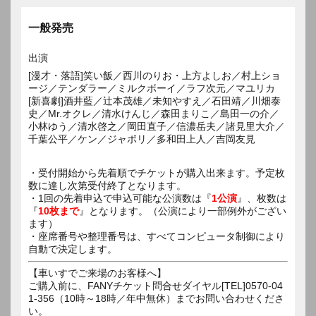
一般発売
出演
[漫才・落語]笑い飯／西川のりお・上方よしお／村上ショ
ージ／テンダラー／ミルクボーイ／ラフ次元／マユリカ
[新喜劇]酒井藍／辻本茂雄／未知やすえ／石田靖／川畑泰
史／Mr.オクレ／清水けんじ／森田まりこ／島田一の介／
小林ゆう／清水啓之／岡田直子／信濃岳夫／諸見里大介／
千葉公平／ケン／ジャボリ／多和田上人／吉岡友見
・受付開始から先着順でチケットが購入出来ます。予定枚
数に達し次第受付終了となります。
・1回の先着申込で申込可能な公演数は『
1公演
』、枚数は
『
10枚まで
』となります。（公演により一部例外がござい
ます）
・座席番号や整理番号は、すべてコンピュータ制御により
自動で決定します。
【車いすでご来場のお客様へ】
ご購入前に、FANYチケット問合せダイヤル[TEL]0570-04
1-356（10時～18時／年中無休）までお問い合わせくださ
い。