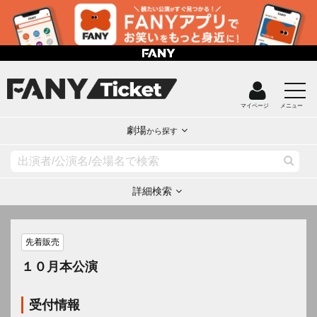
マイページ
メニュー
劇場
から探す
詳細検索
先着販売
１０月本公演
受付情報