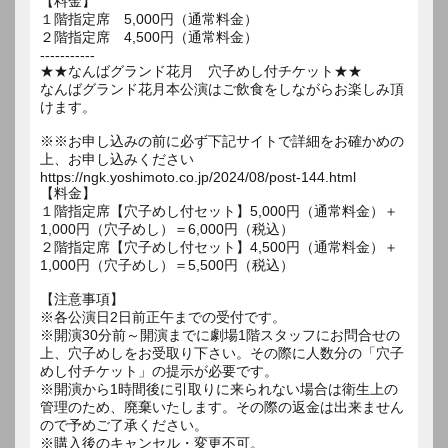
【料金】
１階指定席 5,000円（通常料金）
２階指定席 4,500円（通常料金）
-----------
★★なんばグランド花月 穴子めし付チケット★★
なんばグランド花月本公演はご飲食をしながらお楽しみ頂
けます。
※※お申し込みの前に必ず下記サイトで詳細をお確かめの
上、お申し込みください
https://ngk.yoshimoto.co.jp/2024/08/post-144.html
【料金】
１階指定席【穴子めし付セット】5,000円（通常料金）＋
1,000円（穴子めし）＝6,000円（税込）
２階指定席【穴子めし付セット】4,500円（通常料金）＋
1,000円（穴子めし）＝5,500円（税込）
【注意事項】
※各公演日2日前正午までの受付です。
※開演30分前～開演までに劇場1階スタッフにお問合せの
上、穴子めしをお受取り下さい。その際に人数分の「穴子
めし付チケット」の提示が必要です。
※開演から1時間後に引取りに来られない場合は衛生上の
管理のため、廃棄いたします。その際の返金は出来ません
ので予めご了承ください。
※購入後のキャンセル・変更不可。