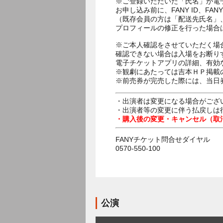
※ご登録いただいた「氏名」が電
お申し込み前に、FANY ID、
（既存会員の方は「配送先氏名」
プロフィールの修正を行った場合
※ご本人確認をさせていただく場
確認できない場合は入場をお断り
電子チケットアプリの詳細、有効
※観劇にあたっては吉本ＨＰ掲載の
※前売券が完売した際には、当日
・出演者は変更になる場合がござ
・出演者等の変更に伴う払戻しは
・購入後の変更・キャンセル（取
FANYチケット問合せダイヤル
0570-550-100
公演