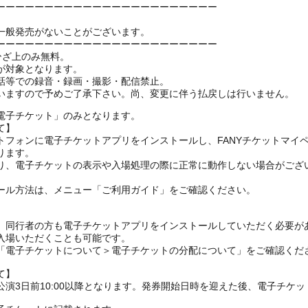
ーーーーーーーーーーーーーーーーーーーーーーー
一般発売がないことがございます。
ーーーーーーーーーーーーーーーーーーーーーーー
ひざ上のみ無料。
が対象となります。
話等での録音・録画・撮影・配信禁止。
いますので予めご了承下さい。尚、変更に伴う払戻しは行いません。
電子チケット」のみとなります。
て】
トフォンに電子チケットアプリをインストールし、FANYチケットマイ
ります。
り、電子チケットの表示や入場処理の際に正常に動作しない場合がござ
ール方法は、メニュー「ご利用ガイド」をご確認ください。
、同行者の方も電子チケットアプリをインストールしていただく必要が
入場いただくことも可能です。
の「電子チケットについて＞電子チケットの分配について」をご確認くだ
て】
演3日前10:00以降となります。発券開始日時を迎えた後、電子チケ