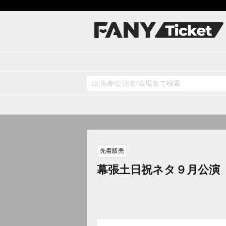
先着販売
幕張土日祝ネタ９月公演