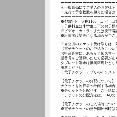
ーーーーーーーーーーーーーーー
≪一般販売にてご購入のお客様≫
※先行で予定枚数を超えた場合は
ーーーーーーーーーーーーーーー
※4歳以下（身長110cm以下）は
※子供料金は小学生以下のお子様
※ビデオ・カメラ、または携帯電
※出演者は変更になる場合がござ
※当公演のチケット受け取りは「
【電子チケットのお申込みについ
お申込み前に、あらかじめスマー
話番号をご登録いただく必要があ
タブレット端末は推奨環境外とな
用意ください。
※電子チケットアプリのインスト
【電子チケットの分配について】
チケットを同行者へ分配する場合
※チケットを分配せず、ご一緒に
※チケットの分配方法は、FAQ
【電子チケットのご入場時につい
※電子チケットの発券開始日時は公