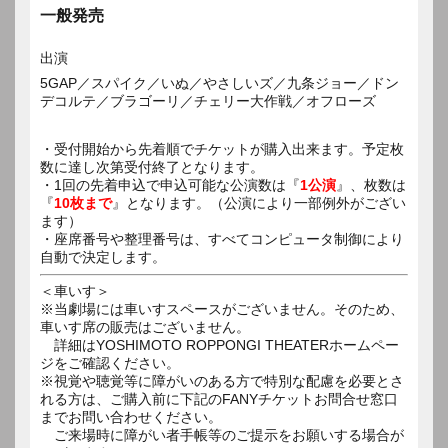
一般発売
出演
5GAP／スパイク／いぬ／やさしいズ／九条ジョー／ドン
デコルテ／ブラゴーリ／チェリー大作戦／オフローズ
・受付開始から先着順でチケットが購入出来ます。予定枚
数に達し次第受付終了となります。
・1回の先着申込で申込可能な公演数は『
1公演
』、枚数は
『
10枚まで
』となります。（公演により一部例外がござい
ます）
・座席番号や整理番号は、すべてコンピュータ制御により
自動で決定します。
＜車いす＞
※当劇場には車いすスペースがございません。そのため、
車いす席の販売はございません。
詳細はYOSHIMOTO ROPPONGI THEATERホームペー
ジをご確認ください。
※視覚や聴覚等に障がいのある方で特別な配慮を必要とさ
れる方は、ご購入前に下記のFANYチケットお問合せ窓口
までお問い合わせください。
ご来場時に障がい者手帳等のご提示をお願いする場合が