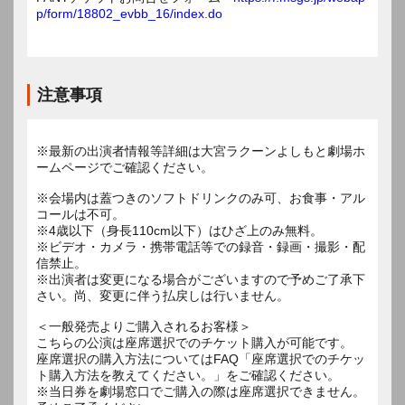
p/form/18802_evbb_16/index.do
注意事項
※最新の出演者情報等詳細は大宮ラクーンよしもと劇場ホ
ームページでご確認ください。
※会場内は蓋つきのソフトドリンクのみ可、お食事・アル
コールは不可。
※4歳以下（身長110cm以下）はひざ上のみ無料。
※ビデオ・カメラ・携帯電話等での録音・録画・撮影・配
信禁止。
※出演者は変更になる場合がございますので予めご了承下
さい。尚、変更に伴う払戻しは行いません。
＜一般発売よりご購入されるお客様＞
こちらの公演は座席選択でのチケット購入が可能です。
座席選択の購入方法についてはFAQ「座席選択でのチケッ
ト購入方法を教えてください。」をご確認ください。
※当日券を劇場窓口でご購入の際は座席選択できません。