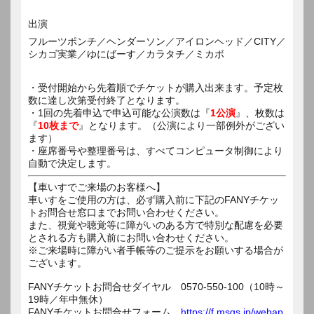
出演
フルーツポンチ／ヘンダーソン／アイロンヘッド／CITY／
シカゴ実業／ゆにばーす／カラタチ／ミカボ
・受付開始から先着順でチケットが購入出来ます。予定枚
数に達し次第受付終了となります。
・1回の先着申込で申込可能な公演数は『
1公演
』、枚数は
『
10枚まで
』となります。（公演により一部例外がござい
ます）
・座席番号や整理番号は、すべてコンピュータ制御により
自動で決定します。
【車いすでご来場のお客様へ】
車いすをご使用の方は、必ず購入前に下記のFANYチケッ
トお問合せ窓口までお問い合わせください。
また、視覚や聴覚等に障がいのある方で特別な配慮を必要
とされる方も購入前にお問い合わせください。
※ご来場時に障がい者手帳等のご提示をお願いする場合が
ございます。
FANYチケットお問合せダイヤル 0570-550-100（10時～
19時／年中無休）
FANYチケットお問合せフォーム
https://f.msgs.jp/webap