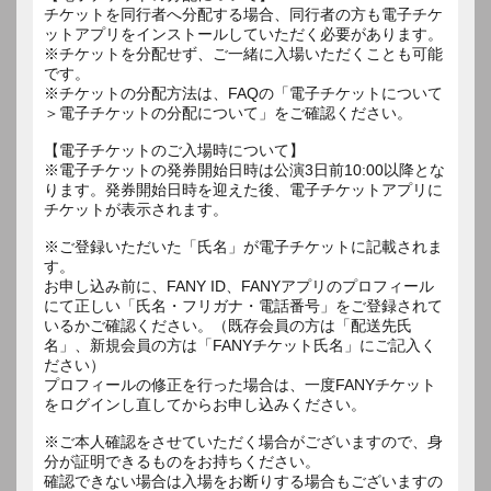
チケットを同行者へ分配する場合、同行者の方も電子チケ
ットアプリをインストールしていただく必要があります。
※チケットを分配せず、ご一緒に入場いただくことも可能
です。
※チケットの分配方法は、FAQの「電子チケットについて
＞電子チケットの分配について」をご確認ください。
【電子チケットのご入場時について】
※電子チケットの発券開始日時は公演3日前10:00以降とな
ります。発券開始日時を迎えた後、電子チケットアプリに
チケットが表示されます。
※ご登録いただいた「氏名」が電子チケットに記載されま
す。
お申し込み前に、FANY ID、FANYアプリのプロフィール
にて正しい「氏名・フリガナ・電話番号」をご登録されて
いるかご確認ください。（既存会員の方は「配送先氏
名」、新規会員の方は「FANYチケット氏名」にご記入く
ださい）
プロフィールの修正を行った場合は、一度FANYチケット
をログインし直してからお申し込みください。
※ご本人確認をさせていただく場合がございますので、身
分が証明できるものをお持ちください。
確認できない場合は入場をお断りする場合もございますの