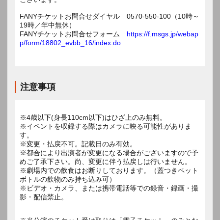
FANYチケットお問合せダイヤル 0570-550-100（10時～
19時／年中無休）
FANYチケットお問合せフォーム
https://f.msgs.jp/webap
p/form/18802_evbb_16/index.do
注意事項
※4歳以下(身長110cm以下)はひざ上のみ無料。
※イベントを収録する際はカメラに映る可能性がありま
す。
※変更・払戻不可。記載日のみ有効。
※都合により出演者が変更になる場合がございますので予
めご了承下さい。尚、変更に伴う払戻しは行いません。
※劇場内での飲食はお断りしております。（蓋つきペット
ボトルの飲物のみ持ち込み可）
※ビデオ・カメラ、または携帯電話等での録音・録画・撮
影・配信禁止。