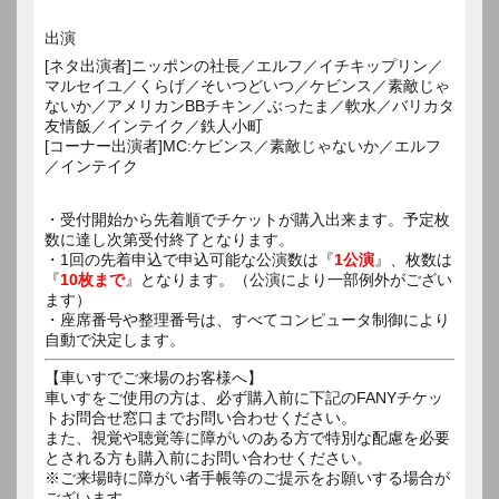
出演
[ネタ出演者]ニッポンの社長／エルフ／イチキップリン／
マルセイユ／くらげ／そいつどいつ／ケビンス／素敵じゃ
ないか／アメリカンBBチキン／ぶったま／軟水／バリカタ
友情飯／インテイク／鉄人小町
[コーナー出演者]MC:ケビンス／素敵じゃないか／エルフ
／インテイク
・受付開始から先着順でチケットが購入出来ます。予定枚
数に達し次第受付終了となります。
・1回の先着申込で申込可能な公演数は『
1公演
』、枚数は
『
10枚まで
』となります。（公演により一部例外がござい
ます）
・座席番号や整理番号は、すべてコンピュータ制御により
自動で決定します。
【車いすでご来場のお客様へ】
車いすをご使用の方は、必ず購入前に下記のFANYチケッ
トお問合せ窓口までお問い合わせください。
また、視覚や聴覚等に障がいのある方で特別な配慮を必要
とされる方も購入前にお問い合わせください。
※ご来場時に障がい者手帳等のご提示をお願いする場合が
ございます。