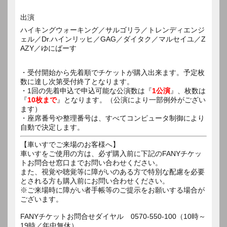
出演
ハイキングウォーキング／サルゴリラ／トレンディエンジ
ェル／Dr.ハインリッヒ／GAG／ダイタク／マルセイユ／Z
AZY／ゆにばーす
・受付開始から先着順でチケットが購入出来ます。予定枚
数に達し次第受付終了となります。
・1回の先着申込で申込可能な公演数は『
1公演
』、枚数は
『
10枚まで
』となります。（公演により一部例外がござい
ます）
・座席番号や整理番号は、すべてコンピュータ制御により
自動で決定します。
【車いすでご来場のお客様へ】
車いすをご使用の方は、必ず購入前に下記のFANYチケッ
トお問合せ窓口までお問い合わせください。
また、視覚や聴覚等に障がいのある方で特別な配慮を必要
とされる方も購入前にお問い合わせください。
※ご来場時に障がい者手帳等のご提示をお願いする場合が
ございます。
FANYチケットお問合せダイヤル 0570-550-100（10時～
19時／年中無休）