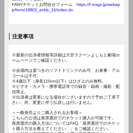
FANYチケットお問合せフォーム
https://f.msgs.jp/webap
p/form/18802_evbb_16/index.do
注意事項
※最新の出演者情報等詳細は大宮ラクーンよしもと劇場ホ
ームページでご確認ください。
※会場内は蓋つきのソフトドリンクのみ可、お食事・アル
コールは不可。
※4歳以下（身長110cm以下）はひざ上のみ無料。
※ビデオ・カメラ・携帯電話等での録音・録画・撮影・配
信禁止。
※出演者は変更になる場合がございますので予めご了承下
さい。尚、変更に伴う払戻しは行いません。
＜一般発売よりご購入されるお客様＞
こちらの公演は座席選択でのチケット購入が可能です。
座席選択の購入方法についてはFAQ「座席選択でのチケッ
ト購入方法を教えてください。」をご確認ください。