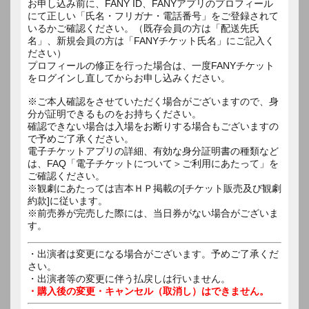
お申し込み前に、FANY ID、FANYアプリのプロフィール
にて正しい「氏名・フリガナ・電話番号」をご登録されて
いるかご確認ください。（既存会員の方は「配送先氏
名」、新規会員の方は「FANYチケット氏名」にご記入く
ださい）
プロフィールの修正を行った場合は、一度FANYチケット
をログインし直してからお申し込みください。
※ご本人確認をさせていただく場合がございますので、身
分が証明できるものをお持ちください。
確認できない場合は入場をお断りする場合もございますの
で予めご了承ください。
電子チケットアプリの詳細、有効な身分証明書の種類など
は、FAQ「電子チケットについて＞ご利用にあたって」を
ご確認ください。
※観劇にあたっては吉本ＨＰ掲載の[チケット販売及び観劇
約款]に従います。
※前売券が完売した際には、当日券がない場合がございま
す。
・出演者は変更になる場合がございます。予めご了承くだ
さい。
・出演者等の変更に伴う払戻しは行いません。
・購入後の変更・キャンセル（取消し）はできません。