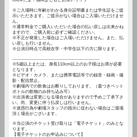
※ご入場時に年齢がわかる身分証明書または学生証をご提
示いただきます。ご提示がない場合はご入場いただけませ
ん。
※通常料金でご購入いただいた場合の払い戻しは出来かね
ますので、ご購入前に必ずご確認ください。
※不正が発覚した場合はご入場いただけません。また、払
い戻しも行いません。
※公演日時点で高校在学・中学生以下の方に限ります。
---------------------------------------------------------
※5歳以上または、身長110cm以上のお子様はお席が必要
となります。
※ビデオ・カメラ、または携帯電話等での録音・録画・撮
影・配信禁止。
※劇場内での飲食はお断りしております。（蓋つきペット
ボトルの飲物のみ持ち込み可）
※出演者は変更になる場合がありますので予めご了承下さ
い。尚、変更に伴う払戻しは行いません。
※迷惑行為や劇場スタッフの指示に従わない場合はご退場
※当公演のチケット受け取りは「電子チケット」のみとな
ります。
【電子チケットのお申込みについて】