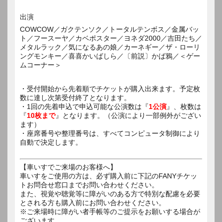
出演
COWCOW／ガクテンソク／トータルテンボス／金属バッ
ト／フースーヤ／カベポスター／ヨネダ2000／吉田たち／
メタルラック／気になるあの娘／カーネギー／ザ・ローリ
ングモンキー／喜喜かいばしら／〔前説〕かば鴉／＜ゲー
ムコーナー＞
・受付開始から先着順でチケットが購入出来ます。予定枚
数に達し次第受付終了となります。
・1回の先着申込で申込可能な公演数は『
1公演
』、枚数は
『
10枚まで
』となります。（公演により一部例外がござい
ます）
・座席番号や整理番号は、すべてコンピュータ制御により
自動で決定します。
【車いすでご来場のお客様へ】
車いすをご使用の方は、必ず購入前に下記のFANYチケッ
トお問合せ窓口までお問い合わせください。
また、視覚や聴覚等に障がいのある方で特別な配慮を必要
とされる方も購入前にお問い合わせください。
※ご来場時に障がい者手帳等のご提示をお願いする場合が
ございます。