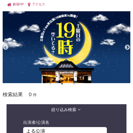
劇場HP
アクセス
0
検索結果
件
絞り込み検索
出演者/公演名