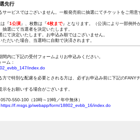
抽選先行
るサービスではございません。一般発売前に抽選にてチケットをご用意
数は『
1公演
』、枚数は『
4枚まで
』となります。（公演により一部例外
、抽選にて当選者を決定いたします。
選にて決定いたします。お申込み順ではございません。
いただいた場合、当選時に自動で決済されます。
期間内に下記の受付フォームよりお申込みください。
ォーム：
8802_evbb_147/index.do
る方で特別な配慮を必要とされる方は、必ずお申込み前に下記のFANY
提示をお願いする場合がございます。
70-550-100（10時～19時／年中無休）
ム
https://f.msgs.jp/webapp/form/18802_evbb_16/index.do