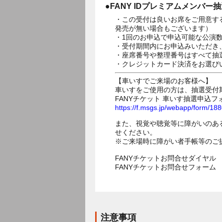
●FANY IDプレミアムメンバー
・この受付は良いお席をご用意す
発売が無い場合もございます）
・1回のお申込で申込可能な公演
・受付期間内にお申込みいただき
・座席番号や整理番号はすべて抽
・クレジットカード決済をお選び
【車いすでご来場のお客様へ】
車いすをご使用の方は、抽選受付
FANYチケット 車いす抽選申込フ
https://f.msgs.jp/webapp/form/1
また、視覚や聴覚等に障がいのあ
せください。
※ご来場時に障がい者手帳等のご
FANYチケットお問合せダイヤル 05
FANYチケットお問合せフォー
注意事項