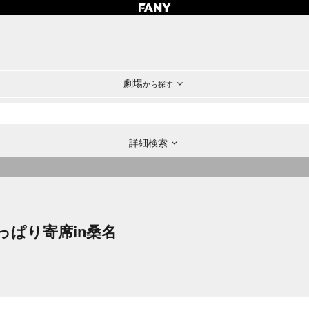
劇場
から探す
詳細検索
ぱり寄席in桑名