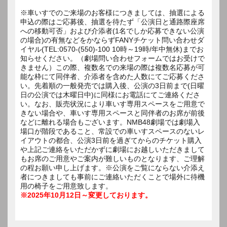
※車いすでのご来場のお客様につきましては、抽選による
申込の際はご応募後、抽選を待たず「公演日と通路際座席
への移動可否」および介添者(1名でしか応募できない公演
の場合)の有無などをかならずFANYチケット問い合わせダ
イヤル(TEL:0570-(550)-100 10時～19時/年中無休)までお
知らせください。（劇場問い合わせフォームではお受けで
きません）この際、複数名での来場の際は複数名応募が可
能な枠にて同伴者、介添者を含めた人数にてご応募くださ
い。先着順の一般発売では購入後、公演の3日前まで(日曜
日の公演では木曜日中)に同様にお電話にてご連絡くださ
い。なお、販売状況により車いす専用スペースをご用意で
きない場合や、車いす専用スペースと同伴者のお席が前後
などに離れる場合もございます。NMB48劇場では劇場入
場口が階段であること、常設での車いすスペースのないレ
イアウトの都合、公演3日前を過ぎてからのチケット購入
や上記ご連絡をいただかずに劇場にお越しいただきまして
もお席のご用意やご案内が難しいものとなります、ご理解
の程お願い申し上げます。※公演をご覧にならない介添え
者につきましても事前にご連絡いただくことで場外に待機
用の椅子をご用意致します。
※2025年10月12日～変更しております。