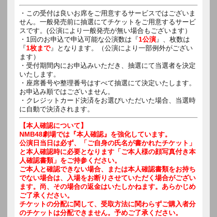
・この受付は良いお席をご用意するサービスではございま
せん。一般発売前に抽選にてチケットをご用意するサービ
スです。(公演により一般発売が無い場合もございます）
・1回のお申込で申込可能な公演数は『
1公演
』、枚数は
『
1枚まで
』となります。（公演により一部例外がござい
ます）
・受付期間内にお申込みいただき、抽選にて当選者を決定
いたします。
・座席番号や整理番号はすべて抽選にて決定いたします。
お申込み順ではございません。
・クレジットカード決済をお選びいただいた場合、当選時
に自動で決済されます。
【本人確認について】
NMB48劇場では『本人確認』を強化しています。
公演日当日は必ず、「ご自身の氏名が書かれたチケット」
と本人確認時に必要となります「ご本人様の顔写真付き本
人確認書類」をご持参ください。
ご本人と確認できない場合、または本人確認書類をお持ち
でない場合は、入場をお断りさせていただく場合がござい
ます。尚、その場合の返金はいたしかねます。あらかじめ
ご了承ください。
チケットの分配に関して、受取方法に関わらずご購入者分
のチケットは分配できません。予めご了承ください。