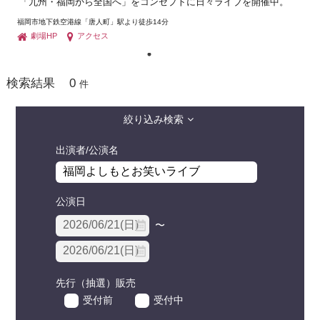
「九州・福岡から全国へ」をコンセプトに日々ライブを開催中。
福岡市地下鉄空港線「唐人町」駅より徒歩14分
劇場HP
アクセス
0
検索結果
件
絞り込み検索
出演者/公演名
公演日
〜
先行（抽選）販売
受付前
受付中