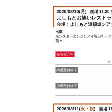
2026/08/10(
月
)
開場 11:30 
よしもとお笑いレストラ
よしもと道頓堀シア
出演
モンスターエンジン／守谷日和／デ
萌々
先着発売中
一般発売
受付期間：2026/07/05(
日
抽選受付終了
●FANY IDプレミアムメンバー抽選
抽選受付終了
FANY IDメンバー抽選先行
受付期間：2
2026/08/11(
火・祝
)
開場 11