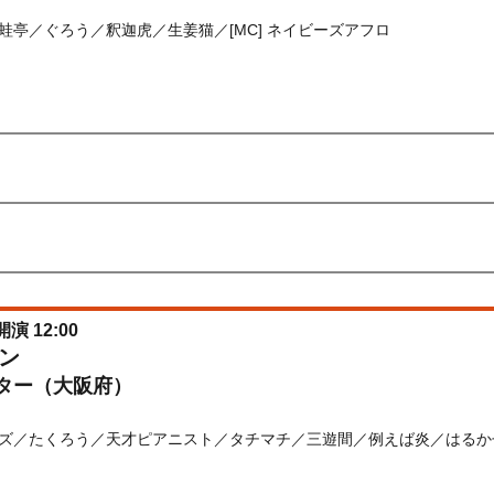
亭／ぐろう／釈迦虎／生姜猫／[MC] ネイビーズアフロ
) 10:00〜2026/08/12(
水
) 10:00
先行
受付期間：2026/06/30(
火
) 11:00〜2026/07/02(
木
) 11:00
026/06/30(
火
) 11:00〜2026/07/02(
木
) 11:00
開演 12:00
ン
ター（大阪府）
ズ／たくろう／天才ピアニスト／タチマチ／三遊間／例えば炎／はるかぜに