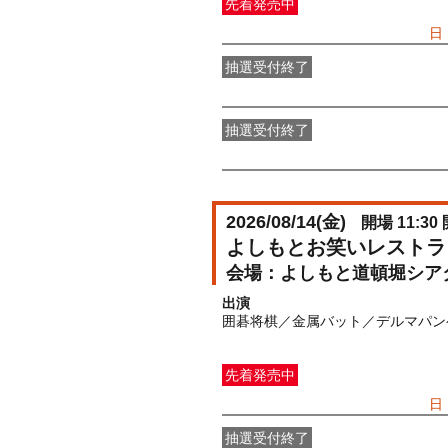
先着発売中
一般発売
受付期間：2026/07/05(
日
抽選受付終了
●FANY IDプレミアムメンバー抽選
抽選受付終了
FANY IDメンバー抽選先行
受付期間：2
2026/08/14(
金
)
開場 11:30 
よしもとお笑いレストラ
よしもと道頓堀シア
出演
囲碁将棋／金属バット／デルマパン
先着発売中
一般発売
受付期間：2026/07/05(
日
抽選受付終了