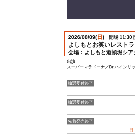
2026/08/09(
日
)
開場 11:30 
よしもとお笑いレストラ
よしもと道頓堀シア
出演
スーパーマラドーナ／Dr.ハインリ
抽選受付終了
●FANY IDプレミアムメンバー抽選
抽選受付終了
FANY IDメンバー抽選先行
受付期間：2
先着発売終了
一般発売
受付期間：2026/07/05(
日