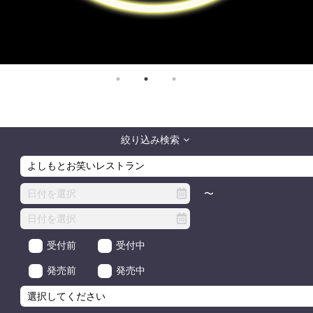
絞り込み検索
〜
受付前
受付中
発売前
発売中