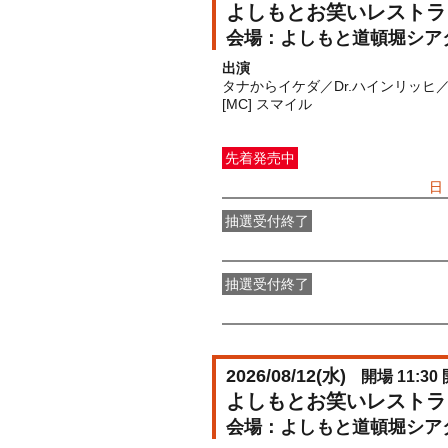
よしもとお笑いレストラ
よしもと道頓堀シア
出演
タナからイケダ／Dr.ハインリッ
[MC] スマイル
先着発売中
一般発売
受付期間：2026/07/05(
日
抽選受付終了
●FANY IDプレミアムメンバー抽選
抽選受付終了
FANY IDメンバー抽選先行
受付期間：2
2026/08/12(
水
)
開場 11:30 
よしもとお笑いレストラ
よしもと道頓堀シア