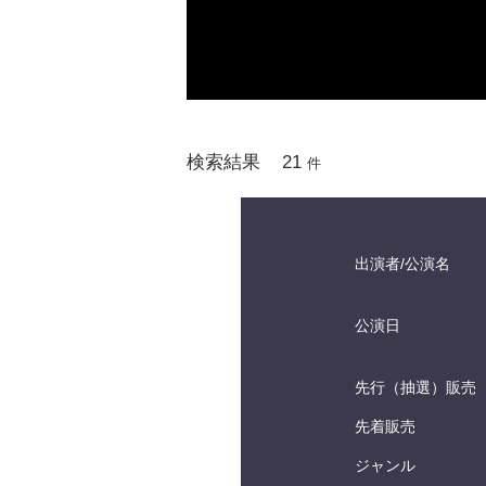
21
検索結果
件
出演者/公演名
公演日
先行（抽選）販売
先着販売
ジャンル