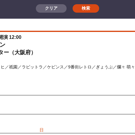
クリア
検索
開演 12:00
ン
ター（大阪府）
ッヒ／祇園／ラビットラ／ケビンス／9番街レトロ／ぎょうぶ／爛々 萌々／
先行
受付期間：2026/06/30(
火
) 11:00〜2026/07/02(
木
) 11:00
026/06/30(
火
) 11:00〜2026/07/02(
木
) 11:00
) 10:00〜2026/08/09(
日
) 10:00