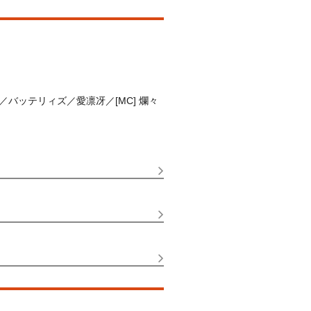
ッテリィズ／愛凛冴／[MC] 爛々