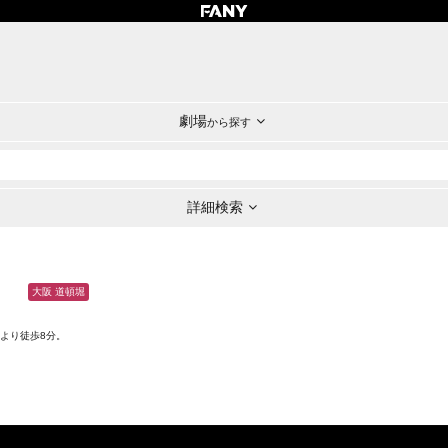
劇場
から探す
詳細検索
大阪 道頓堀
より徒歩8分。