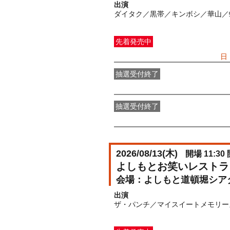
出演
ダイタク／黒帯／キンボシ／華山／蛙
先着発売中
一般発売
受付期間：2026/07/05(
日
抽選受付終了
●FANY IDプレミアムメンバー抽選
抽選受付終了
FANY IDメンバー抽選先行
受付期間：2
2026/08/13(
木
)
開場 11:30 
よしもとお笑いレストラ
よしもと道頓堀シア
出演
ザ・パンチ／マイスイートメモリー