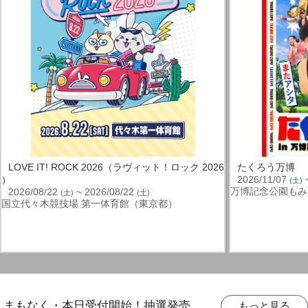
LOVE IT! ROCK 2026（ラヴィット！ロック 2026
たくろう万博
）
2026/11/07
~
(
土
)
万博記念公園もみ
2026/08/22
~ 2026/08/22
(
土
)
(
土
)
国立代々木競技場 第一体育館（東京都）
まもなく・本日受付開始！抽選発売
もっと見る