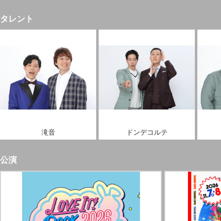
タレント
滝音
ドンデコルテ
公演