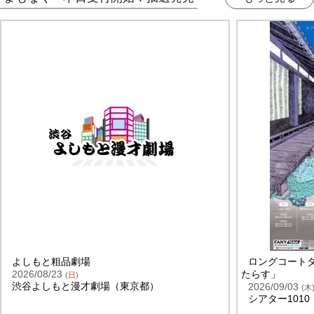
よしもと粗品劇場
ロングコート
2026/08/23
たらす」
(
日
)
渋谷よしもと漫才劇場（東京都）
2026/09/03
(
木
シアター101