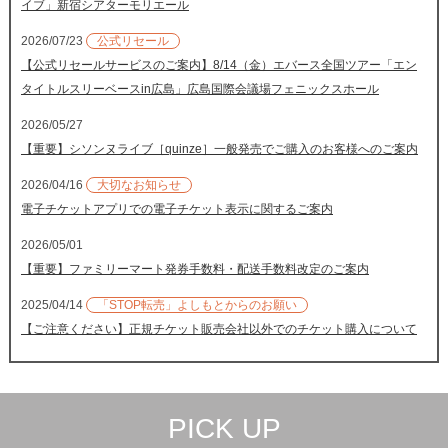
イブ」新宿シアターモリエール
2026/07/23
公式リセール
【公式リセールサービスのご案内】8/14（金）エバース全国ツアー「エン
タイトルスリーベースin広島」広島国際会議場フェニックスホール
2026/05/27
【重要】シソンヌライブ［quinze］一般発売でご購入のお客様へのご案内
2026/04/16
大切なお知らせ
電子チケットアプリでの電子チケット表示に関するご案内
2026/05/01
【重要】ファミリーマート発券手数料・配送手数料改定のご案内
2025/04/14
「STOP転売」よしもとからのお願い
【ご注意ください】正規チケット販売会社以外でのチケット購入について
PICK UP