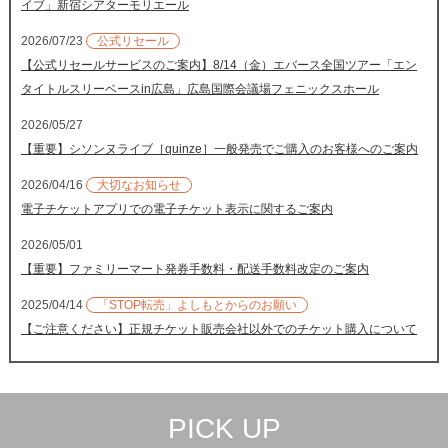
イブ」新宿シアターモリエール
2026/07/23
公式リセール
【公式リセールサービスのご案内】8/14（金）エバース全国ツアー「エン
タイトルスリーベースin広島」広島国際会議場フェニックスホール
2026/05/27
【重要】シソンヌライブ［quinze］一般発売でご購入のお客様へのご案内
2026/04/16
大切なお知らせ
電子チケットアプリでの電子チケット表示に関するご案内
2026/05/01
【重要】ファミリーマート発券手数料・配送手数料改定のご案内
2025/04/14
「STOP転売」よしもとからのお願い
【ご注意ください】正規チケット販売会社以外でのチケット購入について
PICK UP