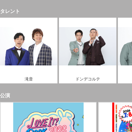
タレント
滝音
ドンデコルテ
公演