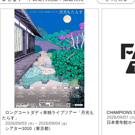
ロングコートダディ単独ライブツアー「月光も
CHAMPIONS 
2026/09/07
たらす」
(
月
日本青年館ホ
2026/09/03
~ 2026/09/04
(
木
)
(
金
)
シアター1010（東京都）