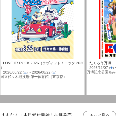
LOVE IT! ROCK 2026（ラヴィット！ロック 2026
たくろう万博
）
2026/11/07
~
(
土
)
万博記念公園もみ
2026/08/22
~ 2026/08/22
(
土
)
(
土
)
国立代々木競技場 第一体育館（東京都）
まもなく・本日受付開始！抽選発売
もっと見る