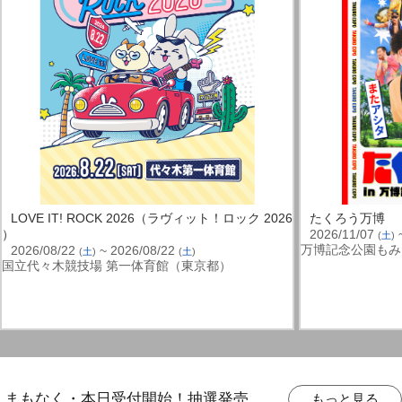
LOVE IT! ROCK 2026（ラヴィット！ロック 2026
たくろう万博
）
2026/11/07
~
(
土
)
万博記念公園もみ
2026/08/22
~ 2026/08/22
(
土
)
(
土
)
国立代々木競技場 第一体育館（東京都）
まもなく・本日受付開始！抽選発売
もっと見る