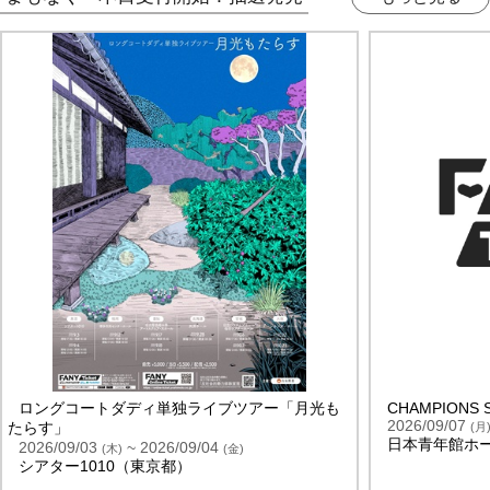
ロングコートダディ単独ライブツアー「月光も
CHAMPIONS 
2026/09/07
たらす」
(
月
日本青年館ホ
2026/09/03
~ 2026/09/04
(
木
)
(
金
)
シアター1010（東京都）