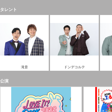
タレント
滝音
ドンデコルテ
公演