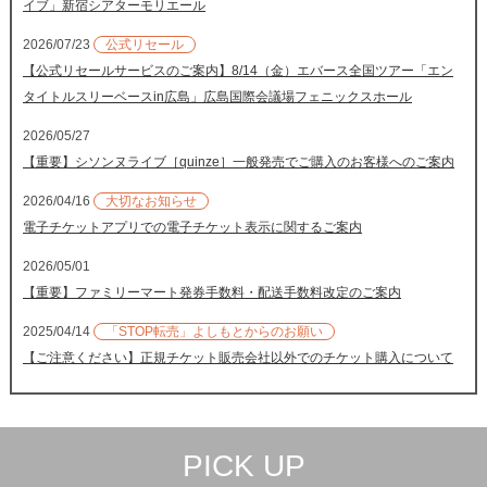
イブ」新宿シアターモリエール
2026/07/23
公式リセール
【公式リセールサービスのご案内】8/14（金）エバース全国ツアー「エン
タイトルスリーベースin広島」広島国際会議場フェニックスホール
2026/05/27
【重要】シソンヌライブ［quinze］一般発売でご購入のお客様へのご案内
2026/04/16
大切なお知らせ
電子チケットアプリでの電子チケット表示に関するご案内
2026/05/01
【重要】ファミリーマート発券手数料・配送手数料改定のご案内
2025/04/14
「STOP転売」よしもとからのお願い
【ご注意ください】正規チケット販売会社以外でのチケット購入について
PICK UP