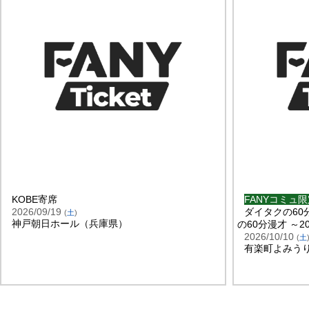
KOBE寄席
FANYコミュ
2026/09/19
ダイタクの60
(
土
)
神戸朝日ホール（兵庫県）
の60分漫才 ～20
2026/10/10
(
土
有楽町よみう