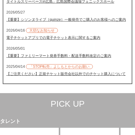
タイトルスリーベースin広島」広島国際会議場フェニックスホール
2026/05/27
【重要】シソンヌライブ［quinze］一般発売でご購入のお客様へのご案内
2026/04/16
大切なお知らせ
電子チケットアプリでの電子チケット表示に関するご案内
2026/05/01
【重要】ファミリーマート発券手数料・配送手数料改定のご案内
2025/04/14
「STOP転売」よしもとからのお願い
【ご注意ください】正規チケット販売会社以外でのチケット購入について
PICK UP
タレント