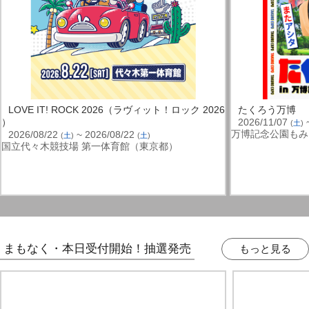
LOVE IT! ROCK 2026（ラヴィット！ロック 2026
たくろう万博
）
2026/11/07
~
(
土
)
万博記念公園もみ
2026/08/22
~ 2026/08/22
(
土
)
(
土
)
国立代々木競技場 第一体育館（東京都）
まもなく・本日受付開始！抽選発売
もっと見る