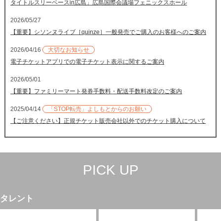
タイトルスリーベースin広島」広島国際会議場フェニックスホール
2026/05/27
【重要】シソンヌライブ［quinze］一般発売でご購入のお客様へのご案内
2026/04/16
大切なお知らせ
電子チケットアプリでの電子チケット表示に関するご案内
2026/05/01
【重要】ファミリーマート発券手数料・配送手数料改定のご案内
2025/04/14
「STOP転売」よしもとからのお願い
【ご注意ください】正規チケット販売会社以外でのチケット購入について
PICK UP
タレント