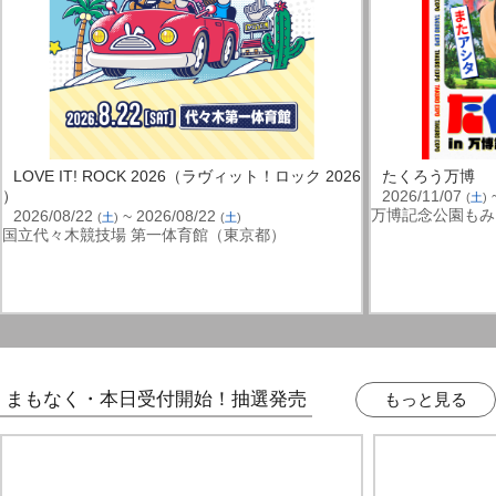
LOVE IT! ROCK 2026（ラヴィット！ロック 2026
たくろう万博
）
2026/11/07
~
(
土
)
万博記念公園もみ
2026/08/22
~ 2026/08/22
(
土
)
(
土
)
国立代々木競技場 第一体育館（東京都）
まもなく・本日受付開始！抽選発売
もっと見る