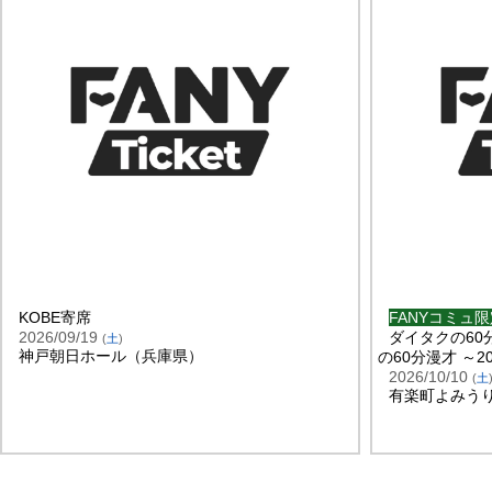
KOBE寄席
FANYコミュ
2026/09/19
ダイタクの60
(
土
)
神戸朝日ホール（兵庫県）
の60分漫才 ～20
2026/10/10
(
土
有楽町よみう